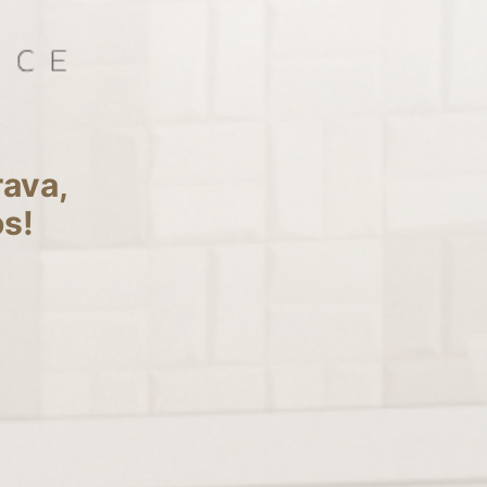
ava,
os!