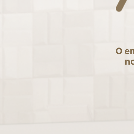
O e
no